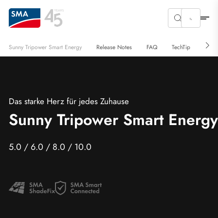
Sunny Tripower Smart Energy
Release Notes
FAQ
TechTip
Down
Das starke Herz für jedes Zuhause
Sunny Tripower Smart Energy
5.0 / 6.0 / 8.0 / 10.0