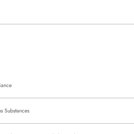
nglisch
iance
eutsch
s Substances
Deutsch