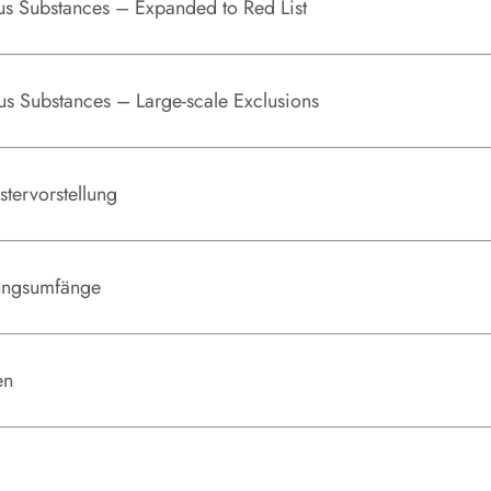
s Substances – Expanded to Red List
Deutsch
s Substances – Large-scale Exclusions
Deutsch
tervorstellung
Deutsch
ungsumfänge
eutsch
eutsch
en
Deutsch
eutsch
Formulars, Sprache: Deutsch/Englisch
.docx (37 kB)