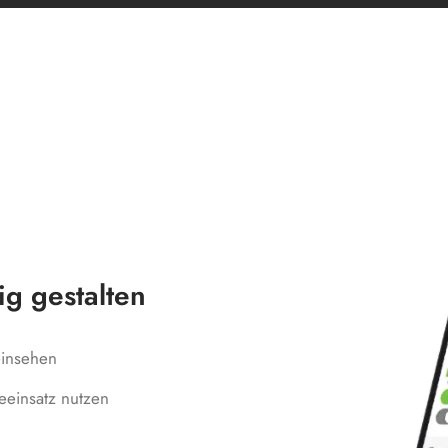
g gestalten
einsehen
einsatz nutzen
n