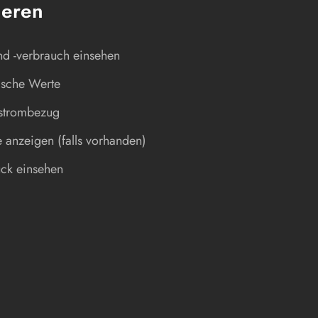
ieren
nd -verbrauch einsehen
rische Werte
tstrombezug
e anzeigen (falls vorhanden)
ck einsehen