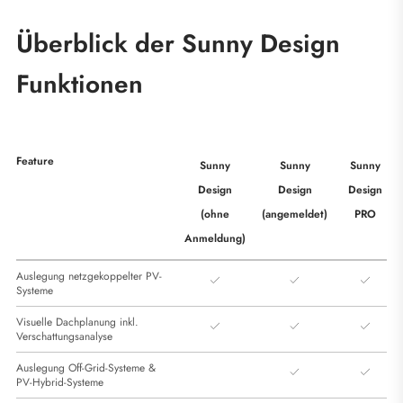
Überblick der Sunny Design
Funktionen
Feature
Sunny
Sunny
Sunny
Design
Design
Design
(ohne
(angemeldet)
PRO
Anmeldung)
Auslegung netzgekoppelter PV-
Systeme
Visuelle Dachplanung inkl.
Verschattungsanalyse
Auslegung Off-Grid-Systeme &
PV-Hybrid-Systeme