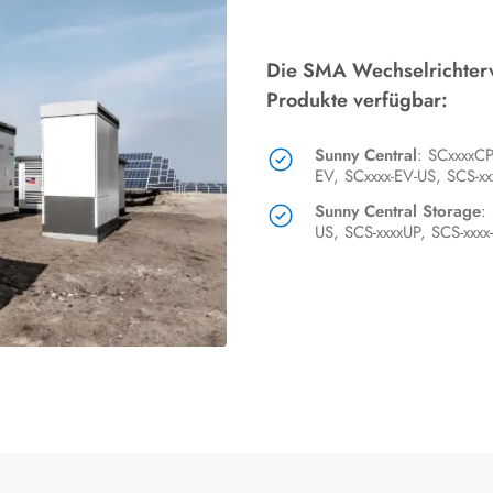
Die SMA Wechselrichterv
Produkte verfügbar:
Sunny Central
: SCxxxxCP
EV, SCxxxx-EV-US, SCS-xx
Sunny Central Storage
:
US, SCS-xxxxUP, SCS-xxxx-