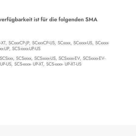
erfügbarkeit ist für die folgenden SMA
-XT, SCxxxCP-JP, SCxxxCP-US, SCxxxx, SCxxxx-US, SCxxxx-
xx-UP, SCS-xxxx-UP-US
 SCSxxx, SCSxxxx, SCSxxxx-US, SCSxxxx-EV, SCSxxxx-EV-
UP-US, SCS-xxxx- UP-XT, SCS-xxxx- UP-XT-US