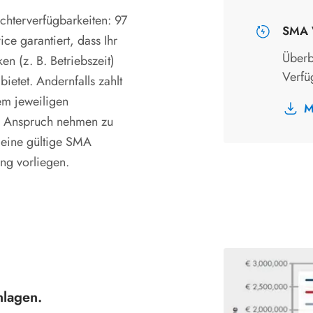
chterverfügbarkeiten: 97
SMA W
e garantiert, dass Ihr
Überb
n (z. B. Betriebszeit)
Verfü
 bietet. Andernfalls zahlt
m jeweiligen
M
in Anspruch nehmen zu
 eine gültige SMA
ng vorliegen.
nlagen.