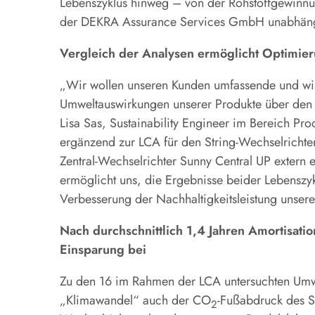
Lebenszyklus hinweg – von der Rohstoffgewinn
der DEKRA Assurance Services GmbH unabhängig
Vergleich der Analysen ermöglicht Optimier
„Wir wollen unseren Kunden umfassende und wiss
Umweltauswirkungen unserer Produkte über den 
Lisa Sas, Sustainability Engineer im Bereich Pr
ergänzend zur LCA für den String-Wechselricht
Zentral-Wechselrichter Sunny Central UP extern e
ermöglicht uns, die Ergebnisse beider Lebensz
Verbesserung der Nachhaltigkeitsleistung unsere
Nach durchschnittlich 1,4 Jahren Amortisatio
Einsparung bei
Zu den 16 im Rahmen der LCA untersuchten Umwe
„Klimawandel“ auch der CO
-Fußabdruck des S
2