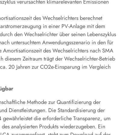
zyklus verursachten klimarelevanten Emissionen
ortisationszeit des Wechselrichters berechnet
olarstromerzeugung in einer PV-Anlage mit dem
urch den Wechselrichter über seinen Lebenszyklus
nach untersuchtem Anwendungsszenario in den für
ie Amortisationszeit des Wechselrichters nach SMA
h diesem Zeitraum trägt der Wechselrichter-Betrieb
ca. 20 Jahren zur CO2e-Einsparung im Vergleich
ügbar
enschaftliche Methode zur Quantifizierung der
nd Dienstleistungen. Die Standardisierung der
ewährleistet die erforderliche Transparenz, um
g des analysierten Produkts wiederzugeben. Ein
r LCA zusammenfasst, steht zum Download auf der