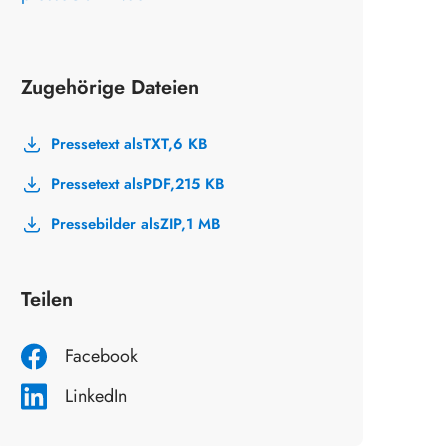
Zugehörige Dateien
Pressetext als
TXT,
6 KB
Pressetext als
PDF,
215 KB
Pressebilder als
ZIP,
1 MB
Teilen
Facebook
LinkedIn