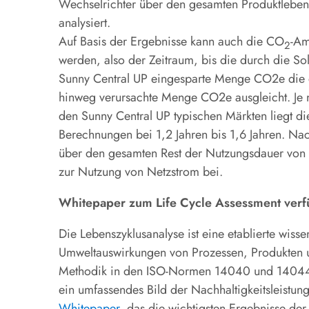
Wechselrichter über den gesamten Produktlebens
analysiert.
Auf Basis der Ergebnisse kann auch die CO
-Am
2
werden, also der Zeitraum, bis die durch die S
Sunny Central UP eingesparte Menge CO2e die d
hinweg verursachte Menge CO2e ausgleicht. Je 
den Sunny Central UP typischen Märkten liegt d
Berechnungen bei 1,2 Jahren bis 1,6 Jahren. Nac
über den gesamten Rest der Nutzungsdauer von 
zur Nutzung von Netzstrom bei.
Whitepaper zum Life Cycle Assessment verf
Die Lebenszyklusanalyse ist eine etablierte wiss
Umweltauswirkungen von Prozessen, Produkten u
Methodik in den ISO-Normen 14040 und 14044 g
ein umfassendes Bild der Nachhaltigkeitsleistun
Whitepaper
, das die wichtigsten Ergebnisse de