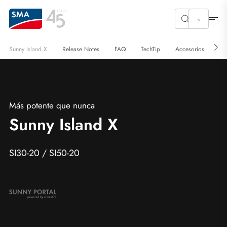
Sunny Island X
Release Notes
FAQ
TechTip
Accesorios
De
Más potente que nunca
Sunny Island X
SI30-20 / SI50-20