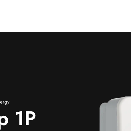
nergy
p 1P