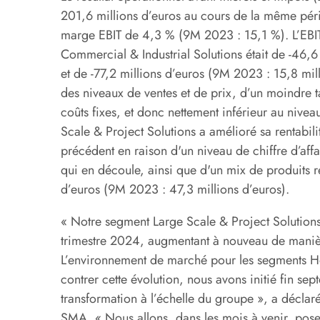
201,6 millions d’euros au cours de la même péri
marge EBIT de 4,3 % (9M 2023 : 15,1 %). L’EBI
Commercial & Industrial Solutions était de -46,6
et de -77,2 millions d’euros (9M 2023 : 15,8 mil
des niveaux de ventes et de prix, d’un moindre ta
coûts fixes, et donc nettement inférieur au nive
Scale & Project Solutions a amélioré sa rentabil
précédent en raison d'un niveau de chiffre d’affai
qui en découle, ainsi que d'un mix de produits re
d’euros (9M 2023 : 47,3 millions d’euros).
« Notre segment Large Scale & Project Solutions
trimestre 2024, augmentant à nouveau de manière 
L’environnement de marché pour les segments Hom
contrer cette évolution, nous avons initié fin s
transformation à l’échelle du groupe », a déclar
SMA. « Nous allons, dans les mois à venir, poser