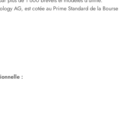
ar plus de 1 600 brevets et modèles d’utilité.
ology AG, est cotée au Prime Standard de la Bourse
ionnelle :