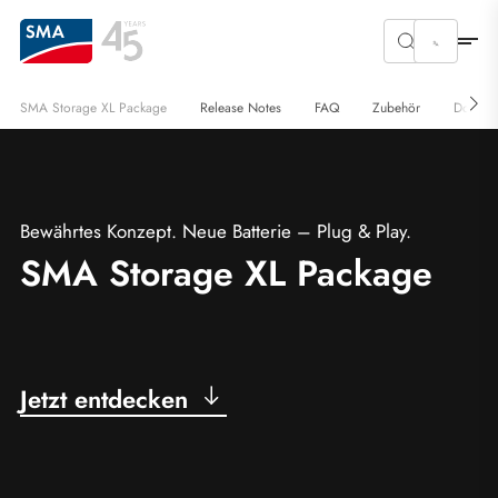
SMA Storage XL Package
Release Notes
FAQ
Zubehör
Downlo
Bewährtes Konzept. Neue Batterie – Plug & Play.
SMA Storage XL Package
Jetzt entdecken